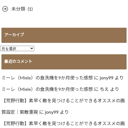
未分類
(1)
アーカイブ
ア
ー
最近のコメント
カ
イ
ブ
ミーレ（Miele）の食洗機を9か月使った感想
に
jony99
より
ミーレ（Miele）の食洗機を9か月使った感想
に
ちえ
より
【荒野行動】素早く敵を見つけることができるオススメの画
質設定｜索敵重視
に
jony99
より
【荒野行動】素早く敵を見つけることができるオススメの画