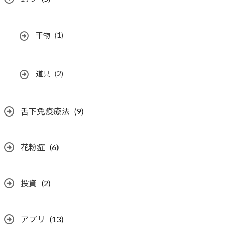
干物
(1)
道具
(2)
舌下免疫療法
(9)
花粉症
(6)
投資
(2)
アプリ
(13)