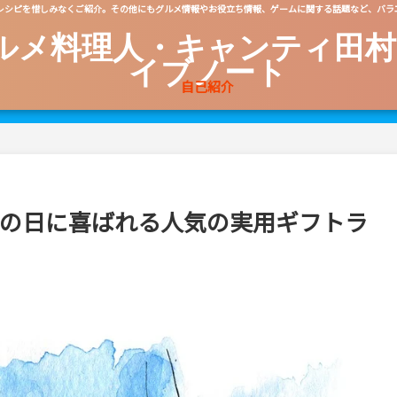
レシピを惜しみなくご紹介。その他にもグルメ情報やお役立ち情報、ゲームに関する話題など、バラ
ルメ料理人・キャンティ田村
イブノート
自己紹介
父の日に喜ばれる人気の実用ギフトラ