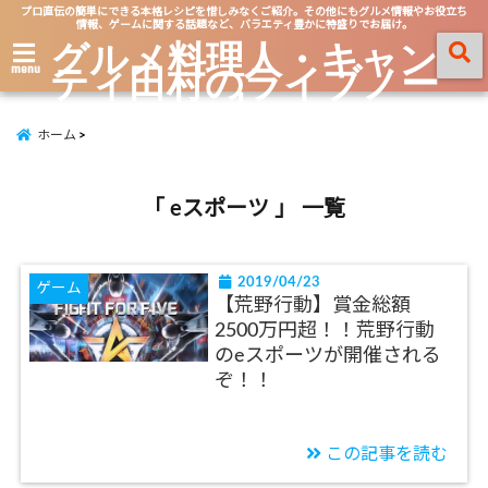
プロ直伝の簡単にできる本格レシピを惜しみなくご紹介。その他にもグルメ情報やお役立ち
情報、ゲームに関する話題など、バラエティ豊かに特盛りでお届け。
グルメ料理人・キャン
ティ田村のライブノー
menu
ト
ホーム
「 eスポーツ 」 一覧
2019/04/23
ゲーム
【荒野行動】賞金総額
2500万円超！！荒野行動
のeスポーツが開催される
ぞ！！
この記事を読む