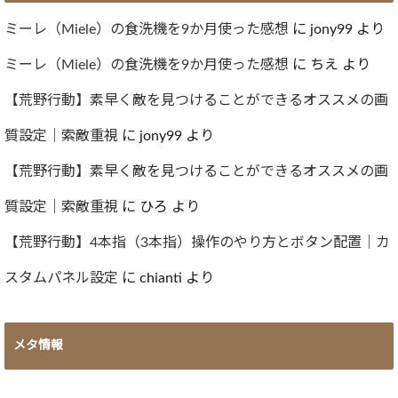
イ
ブ
ミーレ（Miele）の食洗機を9か月使った感想
に
jony99
より
ミーレ（Miele）の食洗機を9か月使った感想
に
ちえ
より
【荒野行動】素早く敵を見つけることができるオススメの画
質設定｜索敵重視
に
jony99
より
【荒野行動】素早く敵を見つけることができるオススメの画
質設定｜索敵重視
に
ひろ
より
【荒野行動】4本指（3本指）操作のやり方とボタン配置｜カ
スタムパネル設定
に
chianti
より
メタ情報