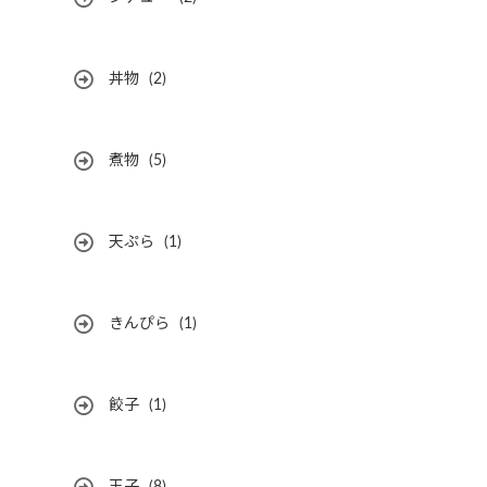
丼物
(2)
煮物
(5)
天ぷら
(1)
きんぴら
(1)
餃子
(1)