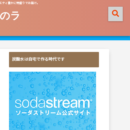
エティ豊かに特盛りでお届け。
のラ
炭酸水は自宅で作る時代です