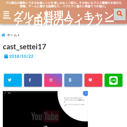
プロ直伝の簡単にできる本格レシピを惜しみなくご紹介。その他にもグルメ情報やお役立ち
情報、ゲームに関する話題など、バラエティ豊かに特盛りでお届け。
グルメ料理人・キャン
ティ田村のライブノー
menu
ト
ホーム
cast_settei17
2018/10/22