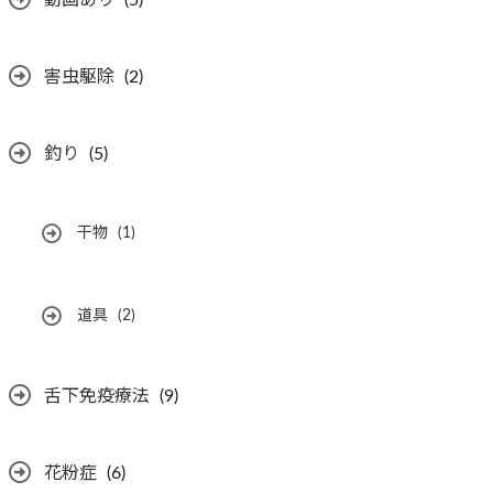
動画あり
(5)
害虫駆除
(2)
釣り
(5)
干物
(1)
道具
(2)
舌下免疫療法
(9)
花粉症
(6)