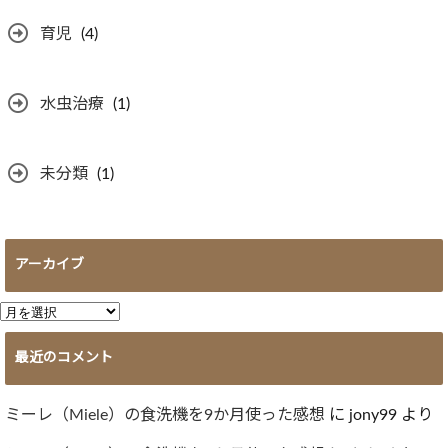
育児
(4)
水虫治療
(1)
未分類
(1)
アーカイブ
ア
ー
最近のコメント
カ
イ
ブ
ミーレ（Miele）の食洗機を9か月使った感想
に
jony99
より