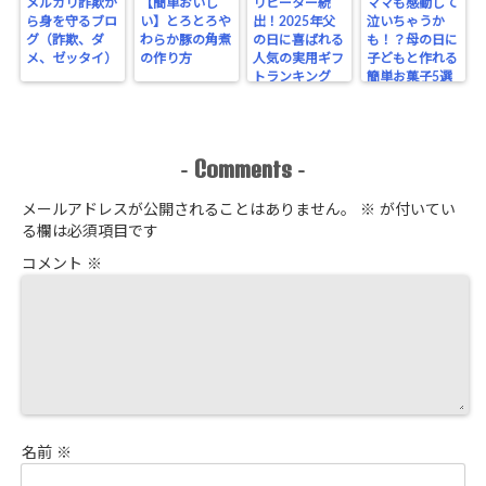
メルカリ詐欺か
【簡単おいし
リピーター続
ママも感動して
ら身を守るブロ
い】とろとろや
出！2025年父
泣いちゃうか
グ（詐欺、ダ
わらか豚の角煮
の日に喜ばれる
も！？母の日に
メ、ゼッタイ）
の作り方
人気の実用ギフ
子どもと作れる
トランキング
簡単お菓子5選
Comments
-
-
メールアドレスが公開されることはありません。
※
が付いてい
る欄は必須項目です
コメント
※
名前
※