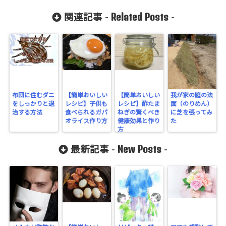
Related Posts
関連記事 -
-
布団に住むダニ
【簡単おいしい
【簡単おいしい
我が家の庭の法
をしっかりと退
レシピ】子供も
レシピ】酢たま
面（のりめん）
治する方法
食べられるガパ
ねぎの驚くべき
に芝を張ってみ
オライス作り方
健康効果と作り
た
方
New Posts
最新記事 -
-