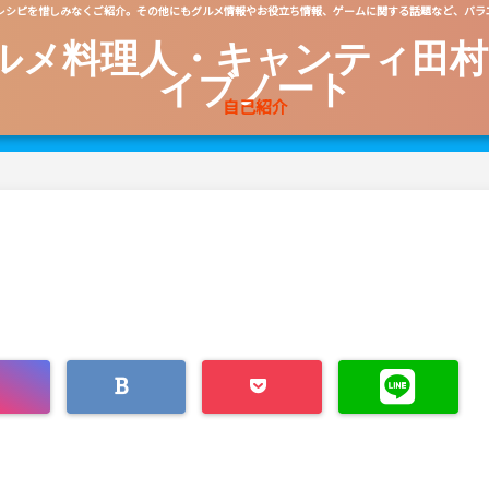
レシピを惜しみなくご紹介。その他にもグルメ情報やお役立ち情報、ゲームに関する話題など、バラ
ルメ料理人・キャンティ田村
イブノート
自己紹介