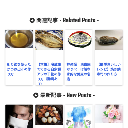
Related Posts
関連記事 -
-
削り節を使った
【本格】冷蔵庫
神楽坂 東白庵
【簡単おいしい
かつお出汁の作
でできる自家製
かりべ は隠れ
レシピ】焼き鯖
り方
アジの干物の作
家的な蕎麦の名
寿司の作り方
り方（動画あ
店
り）
New Posts
最新記事 -
-