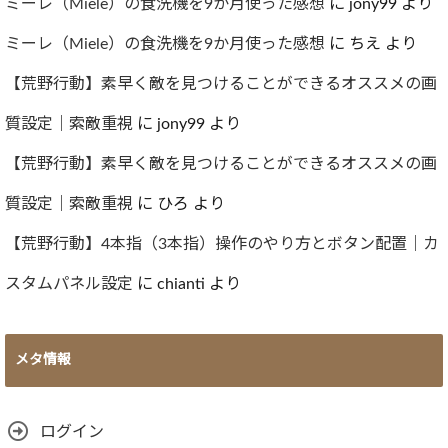
ブ
ミーレ（Miele）の食洗機を9か月使った感想
に
jony99
より
ミーレ（Miele）の食洗機を9か月使った感想
に
ちえ
より
【荒野行動】素早く敵を見つけることができるオススメの画
質設定｜索敵重視
に
jony99
より
【荒野行動】素早く敵を見つけることができるオススメの画
質設定｜索敵重視
に
ひろ
より
【荒野行動】4本指（3本指）操作のやり方とボタン配置｜カ
スタムパネル設定
に
chianti
より
メタ情報
ログイン