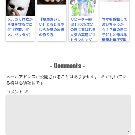
メルカリ詐欺か
【簡単おいし
リピーター続
ママも感動して
ら身を守るブロ
い】とろとろや
出！2025年父
泣いちゃうか
グ（詐欺、ダ
わらか豚の角煮
の日に喜ばれる
も！？母の日に
メ、ゼッタイ）
の作り方
人気の実用ギフ
子どもと作れる
トランキング
簡単お菓子5選
Comments
-
-
メールアドレスが公開されることはありません。
※
が付いてい
る欄は必須項目です
コメント
※