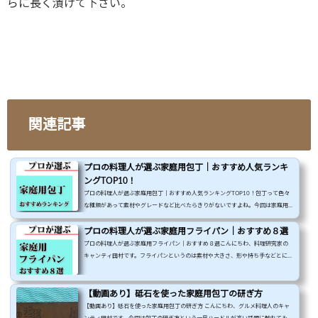
らに長く漬けて下さい。
関連記事
プロの料理人が選ぶ家庭用包丁｜おすすめ人気ランキ
ングTOP10！
プロの料理人が選ぶ家庭用包丁｜おすすめ人気ランキングTOP10！包丁って色々
な種類があって素材やグレードなど比べたらきりがないですよね。今回は家庭用
に照準を合わせて実際に使ってよかったものをおすすめ人気ランキングで紹介し
ていきます。家庭用包丁ランキング1位 貝印 関孫六 4000ST 三徳包丁 165mm A
プロの料理人が選ぶ家庭用フライパン｜おすすめ８選
B-5222貝印 関孫六 4000ST 三徳包丁 165mm AB-5222posted with カエレバ貝印
プロの料理人が選ぶ家庭用フライパン｜おすすめ８選こんにちわ、料理研究家の
(Kai Corporation)Amazonいわずと知れた関孫六の三徳包丁165mmとにかくバラン
キャンティ田村です。フライパンというのは素材や大きさ、形や持ち手などとにか
スがよく、家庭用包丁といえば関孫六の三徳と言っても差し支えないほど...
く色んな要素があってどれを買おうか迷ってしまいますよね？今回は家庭用でと
にかく使えるフライパンというところに焦点を当ててご紹介していきます。基本的
にフライパンというものは作る料理によって使い分けるのですが、ここでは使い
【動画あり】砥石を使った家庭用包丁の研ぎ方
勝手がよく多数の料理に対応できるものばかりを揃えました。各フライパンを使
【動画あり】砥石を使った家庭用包丁の研ぎ方 こんにちわ、グルメ料理人のキャ
う時の注意点やどんな料理に対応できるかというところまで書いて...