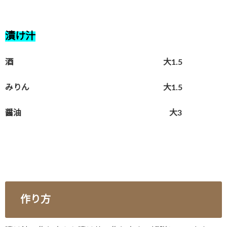
漬け汁
酒 大1.5
みりん 大1.5
醤油 大3
作り方