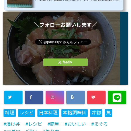
ンティ田村です。今回は包丁の研ぎ方という一見ハードルが高い話題に触れてみた
いと思います。みなさん、ご家庭の包丁の切れ味は如何でしょうか？購入してすぐ
は切れ味に感動していた包丁でも数ヶ月も経つと切れなくなってしまうものです。
例えば、・トマトを切ると潰れてしまう...涙・鶏肉の皮が切れない...涙・玉ねぎを
切るとめちゃめちゃ目が痛い...涙出るなんて時があったらその包丁は研ぎ時だとい
＼フォローお願いします／
えます。ぼくの経験談ですが、安めのステンレス包丁は...
feedly
料理
レシピ
日本料理
本格調味料
丼物
魚
漬け丼
レシピ
簡単
おいしい
まぐろ