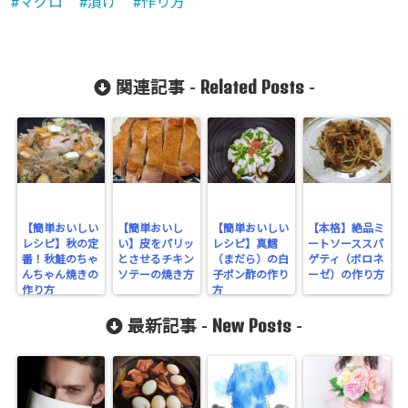
マグロ
漬け
作り方
Related Posts
関連記事 -
-
【簡単おいしい
【簡単おいし
【簡単おいしい
【本格】絶品ミ
レシピ】秋の定
い】皮をパリッ
レシピ】真鱈
ートソーススパ
番！秋鮭のちゃ
とさせるチキン
（まだら）の白
ゲティ（ボロネ
んちゃん焼きの
ソテーの焼き方
子ポン酢の作り
ーゼ）の作り方
作り方
方
New Posts
最新記事 -
-