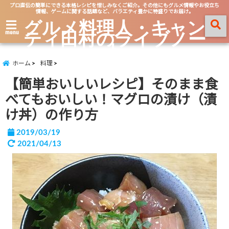
プロ直伝の簡単にできる本格レシピを惜しみなくご紹介。その他にもグルメ情報やお役立ち
情報、ゲームに関する話題など、バラエティ豊かに特盛りでお届け。
グルメ料理人・キャン
ティ田村のライブノー
menu
ト
ホーム
料理
【簡単おいしいレシピ】そのまま食
べてもおいしい！マグロの漬け（漬
け丼）の作り方
2019/03/19
2021/04/13