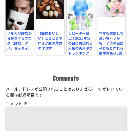
メルカリ詐欺か
【簡単おいし
リピーター続
ママも感動して
ら身を守るブロ
い】とろとろや
出！2025年父
泣いちゃうか
グ（詐欺、ダ
わらか豚の角煮
の日に喜ばれる
も！？母の日に
メ、ゼッタイ）
の作り方
人気の実用ギフ
子どもと作れる
トランキング
簡単お菓子5選
Comments
-
-
メールアドレスが公開されることはありません。
※
が付いてい
る欄は必須項目です
コメント
※