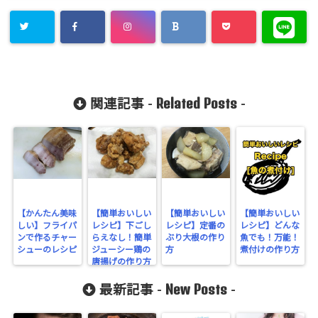
Related Posts
関連記事 -
-
【かんたん美味
【簡単おいしい
【簡単おいしい
【簡単おいしい
しい】フライパ
レシピ】下ごし
レシピ】定番の
レシピ】どんな
ンで作るチャー
らえなし！簡単
ぶり大根の作り
魚でも！万能！
シューのレシピ
ジューシー鶏の
方
煮付けの作り方
唐揚げの作り方
New Posts
最新記事 -
-