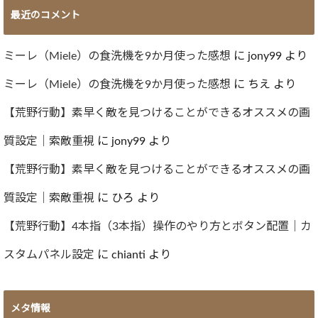
ー
最近のコメント
カ
イ
ブ
ミーレ（Miele）の食洗機を9か月使った感想
に
jony99
より
ミーレ（Miele）の食洗機を9か月使った感想
に
ちえ
より
【荒野行動】素早く敵を見つけることができるオススメの画
質設定｜索敵重視
に
jony99
より
【荒野行動】素早く敵を見つけることができるオススメの画
質設定｜索敵重視
に
ひろ
より
【荒野行動】4本指（3本指）操作のやり方とボタン配置｜カ
スタムパネル設定
に
chianti
より
メタ情報