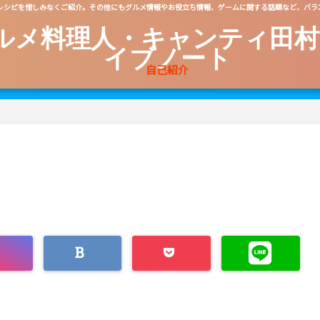
レシピを惜しみなくご紹介。その他にもグルメ情報やお役立ち情報、ゲームに関する話題など、バラ
ルメ料理人・キャンティ田村
イブノート
自己紹介