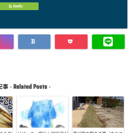
feedly
Related Posts
事 -
-