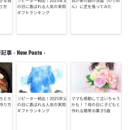
きる自
リピーター続出！2025年父
我が家の庭の法面（のりめ
り方
の日に喜ばれる人気の実用
ん）に芝を張ってみた
ギフトランキング
New Posts
記事 -
-
ろとろ
リピーター続出！2025年父
ママも感動して泣いちゃう
作り方
の日に喜ばれる人気の実用
かも！？母の日に子どもと
ギフトランキング
作れる簡単お菓子5選