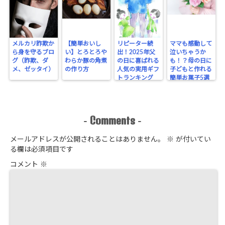
メルカリ詐欺か
【簡単おいし
リピーター続
ママも感動して
ら身を守るブロ
い】とろとろや
出！2025年父
泣いちゃうか
グ（詐欺、ダ
わらか豚の角煮
の日に喜ばれる
も！？母の日に
メ、ゼッタイ）
の作り方
人気の実用ギフ
子どもと作れる
トランキング
簡単お菓子5選
Comments
-
-
メールアドレスが公開されることはありません。
※
が付いてい
る欄は必須項目です
コメント
※