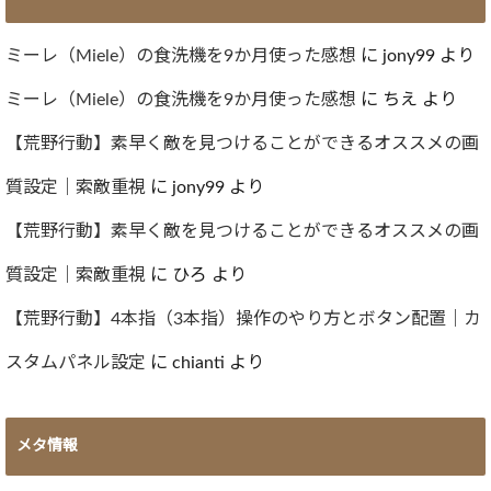
イ
ブ
ミーレ（Miele）の食洗機を9か月使った感想
に
jony99
より
ミーレ（Miele）の食洗機を9か月使った感想
に
ちえ
より
【荒野行動】素早く敵を見つけることができるオススメの画
質設定｜索敵重視
に
jony99
より
【荒野行動】素早く敵を見つけることができるオススメの画
質設定｜索敵重視
に
ひろ
より
【荒野行動】4本指（3本指）操作のやり方とボタン配置｜カ
スタムパネル設定
に
chianti
より
メタ情報