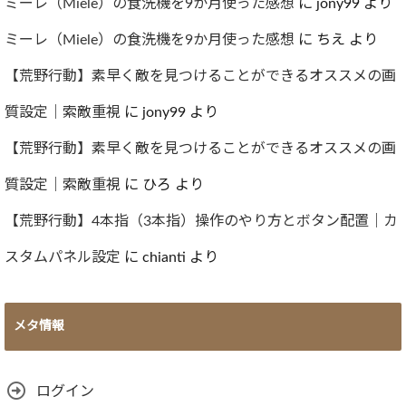
ブ
ミーレ（Miele）の食洗機を9か月使った感想
に
jony99
より
ミーレ（Miele）の食洗機を9か月使った感想
に
ちえ
より
【荒野行動】素早く敵を見つけることができるオススメの画
質設定｜索敵重視
に
jony99
より
【荒野行動】素早く敵を見つけることができるオススメの画
質設定｜索敵重視
に
ひろ
より
【荒野行動】4本指（3本指）操作のやり方とボタン配置｜カ
スタムパネル設定
に
chianti
より
メタ情報
ログイン