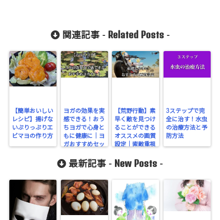
Related Posts
関連記事 -
-
【簡単おいしい
ヨガの効果を実
【荒野行動】素
3ステップで完
レシピ】揚げな
感できる！おう
早く敵を見つけ
全に治す！水虫
いぷりっぷりエ
ちヨガで心身と
ることができる
の治療方法と予
ビマヨの作り方
もに健康に｜ヨ
オススメの画質
防方法
ガおすすめセッ
設定｜索敵重視
ト
New Posts
最新記事 -
-