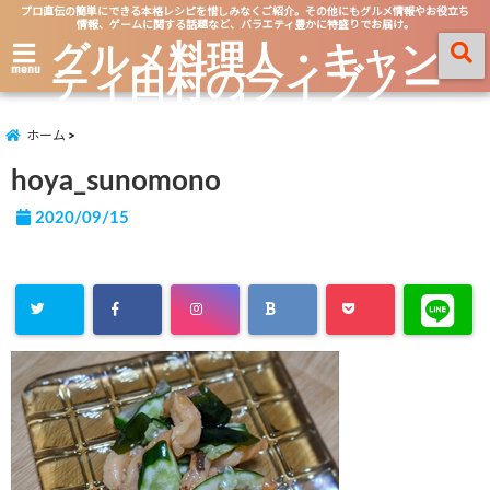
プロ直伝の簡単にできる本格レシピを惜しみなくご紹介。その他にもグルメ情報やお役立ち
情報、ゲームに関する話題など、バラエティ豊かに特盛りでお届け。
グルメ料理人・キャン
ティ田村のライブノー
menu
ト
ホーム
hoya_sunomono
2020/09/15