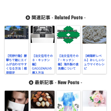
Related Posts
関連記事 -
-
【荒野行動】腰
【注文住宅その
【注文住宅その
【崎陽軒レベ
撃ちで敵にエイ
８・キッチン
7・キッチン
ル】おいしいシ
ムが合わせやす
編】
編】海外製の食
ュウマイのレシ
くなる方法｜感
GAGGENAUの
洗機について
ピ
度設定
導入方法
New Posts
最新記事 -
-