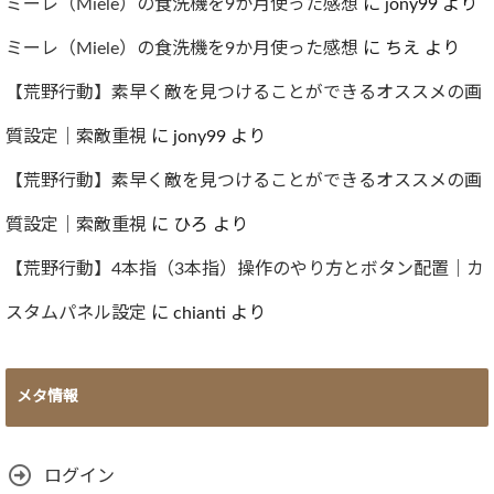
ブ
ミーレ（Miele）の食洗機を9か月使った感想
に
jony99
より
ミーレ（Miele）の食洗機を9か月使った感想
に
ちえ
より
【荒野行動】素早く敵を見つけることができるオススメの画
質設定｜索敵重視
に
jony99
より
【荒野行動】素早く敵を見つけることができるオススメの画
質設定｜索敵重視
に
ひろ
より
【荒野行動】4本指（3本指）操作のやり方とボタン配置｜カ
スタムパネル設定
に
chianti
より
メタ情報
ログイン