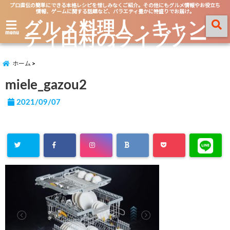
プロ直伝の簡単にできる本格レシピを惜しみなくご紹介。その他にもグルメ情報やお役立ち
情報、ゲームに関する話題など、バラエティ豊かに特盛りでお届け。
グルメ料理人・キャン
ティ田村のライブノー
menu
ト
ホーム
miele_gazou2
2021/09/07