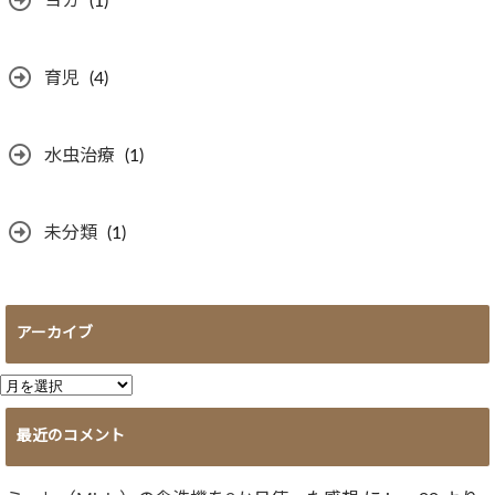
ヨガ
(1)
育児
(4)
水虫治療
(1)
未分類
(1)
アーカイブ
ア
ー
最近のコメント
カ
イ