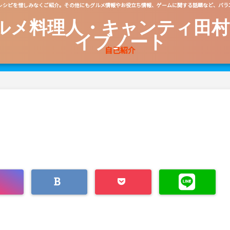
レシピを惜しみなくご紹介。その他にもグルメ情報やお役立ち情報、ゲームに関する話題など、バラ
ルメ料理人・キャンティ田村
イブノート
自己紹介