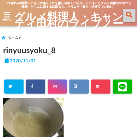
プロ直伝の簡単にできる本格レシピを惜しみなくご紹介。その他にもグルメ情報やお役立ち
情報、ゲームに関する話題など、バラエティ豊かに特盛りでお届け。
グルメ料理人・キャン
ティ田村のライブノー
menu
ト
ホーム
rinyuusyoku_8
2020/11/01