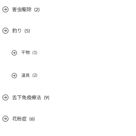
害虫駆除
(2)
釣り
(5)
干物
(1)
道具
(2)
舌下免疫療法
(9)
花粉症
(6)