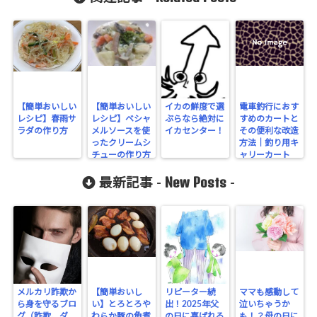
【簡単おいしい
【簡単おいしい
イカの鮮度で選
電車釣行におす
レシピ】春雨サ
レシピ】ベシャ
ぶらなら絶対に
すめのカートと
ラダの作り方
メルソースを使
イカセンター！
その便利な改造
ったクリームシ
方法｜釣り用キ
チューの作り方
ャリーカート
New Posts
最新記事 -
-
メルカリ詐欺か
【簡単おいし
リピーター続
ママも感動して
ら身を守るブロ
い】とろとろや
出！2025年父
泣いちゃうか
グ（詐欺、ダ
わらか豚の角煮
の日に喜ばれる
も！？母の日に