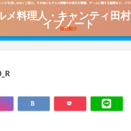
レシピを惜しみなくご紹介。その他にもグルメ情報やお役立ち情報、ゲームに関する話題など、バラ
ルメ料理人・キャンティ田村
イブノート
自己紹介
0_R