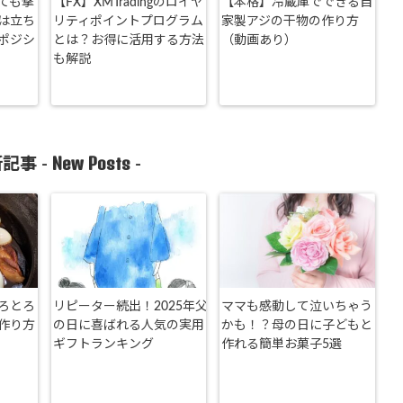
ても撃
【FX】XMTradingのロイヤ
【本格】冷蔵庫でできる自
は立ち
リティポイントプログラム
家製アジの干物の作り方
ポジシ
とは？お得に活用する方法
（動画あり）
も解説
New Posts
記事 -
-
ろとろ
リピーター続出！2025年父
ママも感動して泣いちゃう
作り方
の日に喜ばれる人気の実用
かも！？母の日に子どもと
ギフトランキング
作れる簡単お菓子5選