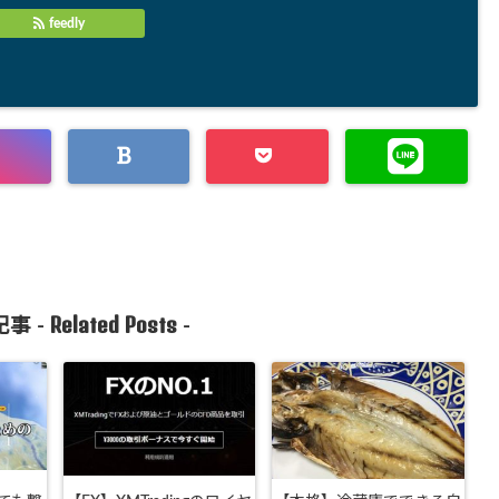
feedly
Related Posts
事 -
-