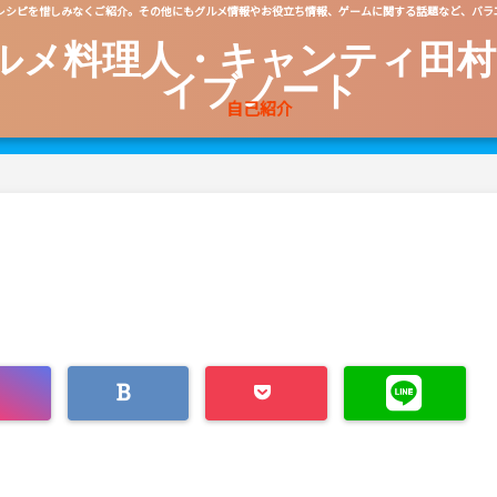
レシピを惜しみなくご紹介。その他にもグルメ情報やお役立ち情報、ゲームに関する話題など、バラ
ルメ料理人・キャンティ田村
イブノート
自己紹介