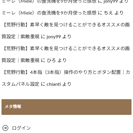
ブ
ミーレ（Miele）の食洗機を9か月使った感想
に
jony99
より
ミーレ（Miele）の食洗機を9か月使った感想
に
ちえ
より
【荒野行動】素早く敵を見つけることができるオススメの画
質設定｜索敵重視
に
jony99
より
【荒野行動】素早く敵を見つけることができるオススメの画
質設定｜索敵重視
に
ひろ
より
【荒野行動】4本指（3本指）操作のやり方とボタン配置｜カ
スタムパネル設定
に
chianti
より
メタ情報
ログイン