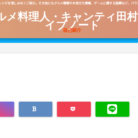
レシピを惜しみなくご紹介。その他にもグルメ情報やお役立ち情報、ゲームに関する話題など、バラ
ルメ料理人・キャンティ田村
イブノート
自己紹介