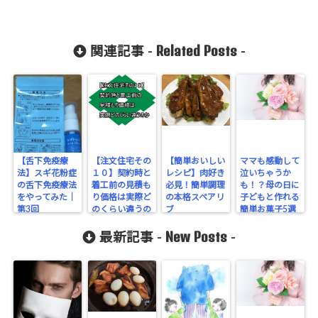
Related Posts
関連記事 -
-
【舌下免疫療
【注文住宅その
【簡単おいしい
ママも感動して
法】スギ花粉症
１０】契約時と
レシピ】肉好き
泣いちゃうか
の舌下免疫療法
着工前の見積も
必見！簡単調理
も！？母の日に
をやってみた｜
り価格は実際ど
の本格スペアリ
子どもと作れる
第3回
のくらい違うの
ブ
簡単お菓子5選
か
New Posts
最新記事 -
-