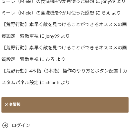
ブ
ミーレ（Miele）の食洗機を9か月使った感想
に
jony99
より
ミーレ（Miele）の食洗機を9か月使った感想
に
ちえ
より
【荒野行動】素早く敵を見つけることができるオススメの画
質設定｜索敵重視
に
jony99
より
【荒野行動】素早く敵を見つけることができるオススメの画
質設定｜索敵重視
に
ひろ
より
【荒野行動】4本指（3本指）操作のやり方とボタン配置｜カ
スタムパネル設定
に
chianti
より
メタ情報
ログイン