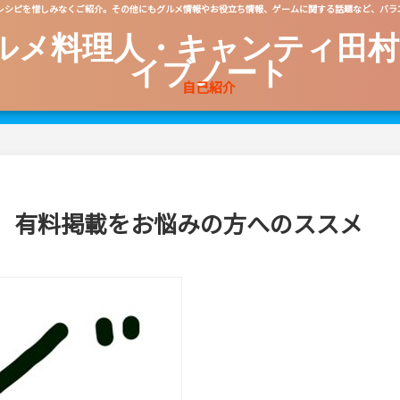
レシピを惜しみなくご紹介。その他にもグルメ情報やお役立ち情報、ゲームに関する話題など、バラ
ルメ料理人・キャンティ田村
イブノート
自己紹介
 有料掲載をお悩みの方へのススメ