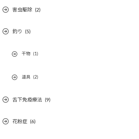
害虫駆除
(2)
釣り
(5)
干物
(1)
道具
(2)
舌下免疫療法
(9)
花粉症
(6)