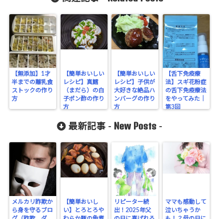
【無添加】1才
【簡単おいしい
【簡単おいしい
【舌下免疫療
半までの離乳食
レシピ】真鱈
レシピ】子供が
法】スギ花粉症
ストックの作り
（まだら）の白
大好きな絶品ハ
の舌下免疫療法
方
子ポン酢の作り
ンバーグの作り
をやってみた｜
方
方
第3回
New Posts
最新記事 -
-
メルカリ詐欺か
【簡単おいし
リピーター続
ママも感動して
ら身を守るブロ
い】とろとろや
出！2025年父
泣いちゃうか
グ（詐欺、ダ
わらか豚の角煮
の日に喜ばれる
も！？母の日に