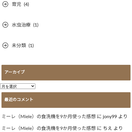
育児
(4)
水虫治療
(1)
未分類
(1)
アーカイブ
ア
ー
最近のコメント
カ
イ
ブ
ミーレ（Miele）の食洗機を9か月使った感想
に
jony99
より
ミーレ（Miele）の食洗機を9か月使った感想
に
ちえ
より