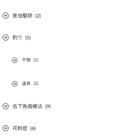
害虫駆除
(2)
釣り
(5)
干物
(1)
道具
(2)
舌下免疫療法
(9)
花粉症
(6)