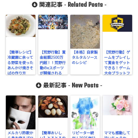
Related Posts
関連記事 -
-
【簡単レシピ】
【荒野行動】賞
【本格】自家製
【荒野行動】ゲ
冷蔵庫に余って
金総額2500万
タルタルソース
ームをプレイし
る野菜を使った
円超！！荒野行
のレシピ
て賞金をゲット
あんかけ焼きそ
動のeスポーツ
できる！ゲーム
ばの作り方
が開催される
大会プラットフ
ぞ！！
ォームアプリ
New Posts
「GameArena」
最新記事 -
-
メルカリ詐欺か
【簡単おいし
リピーター続
ママも感動して