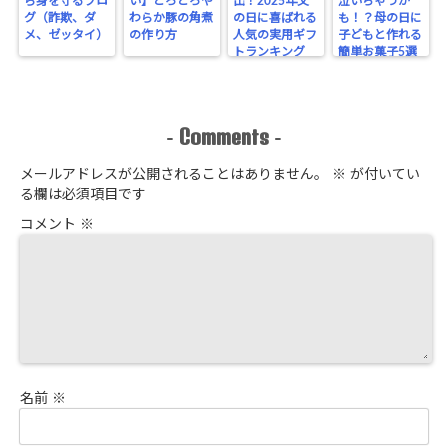
ら身を守るブロ
い】とろとろや
出！2025年父
泣いちゃうか
グ（詐欺、ダ
わらか豚の角煮
の日に喜ばれる
も！？母の日に
メ、ゼッタイ）
の作り方
人気の実用ギフ
子どもと作れる
トランキング
簡単お菓子5選
Comments
-
-
メールアドレスが公開されることはありません。
※
が付いてい
る欄は必須項目です
コメント
※
名前
※