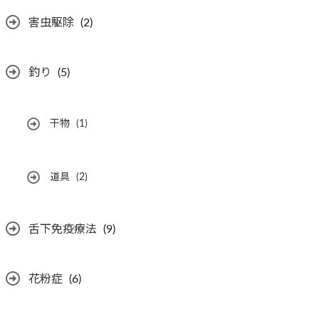
害虫駆除
(2)
釣り
(5)
干物
(1)
道具
(2)
舌下免疫療法
(9)
花粉症
(6)