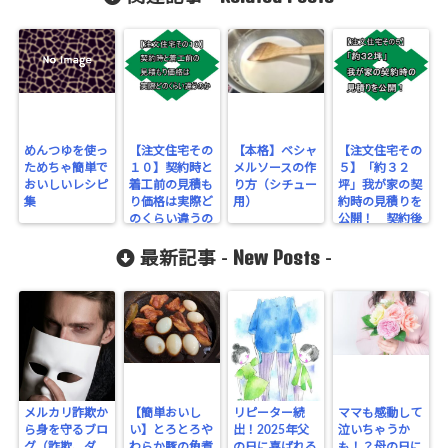
めんつゆを使っ
【注文住宅その
【本格】ベシャ
【注文住宅その
ためちゃ簡単で
１０】契約時と
メルソースの作
５】「約３２
おいしいレシピ
着工前の見積も
り方（シチュー
坪」我が家の契
集
り価格は実際ど
用）
約時の見積りを
のくらい違うの
公開！ 契約後
か
の展開も
New Posts
最新記事 -
-
メルカリ詐欺か
【簡単おいし
リピーター続
ママも感動して
ら身を守るブロ
い】とろとろや
出！2025年父
泣いちゃうか
グ（詐欺、ダ
わらか豚の角煮
の日に喜ばれる
も！？母の日に