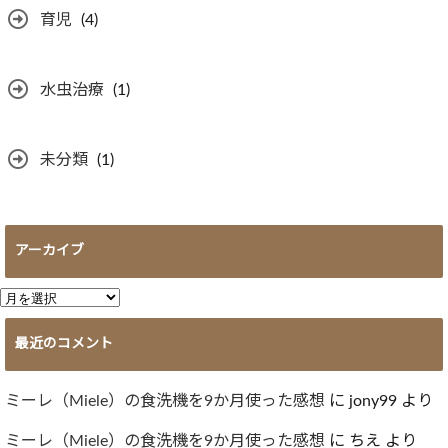
育児
(4)
水虫治療
(1)
未分類
(1)
アーカイブ
ア
ー
最近のコメント
カ
イ
ブ
ミーレ（Miele）の食洗機を9か月使った感想
に
jony99
より
ミーレ（Miele）の食洗機を9か月使った感想
に
ちえ
より