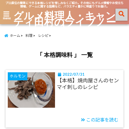
プロ直伝の簡単にできる本格レシピを惜しみなくご紹介。その他にもグルメ情報やお役立ち
情報、ゲームに関する話題など、バラエティ豊かに特盛りでお届け。
グルメ料理人・キャン
ティ田村のライブノー
menu
ト
ホーム
料理
レシピ
「 本格調味料 」 一覧
2022/07/31
ホルモン
【本格】焼肉屋さんのセン
マイ刺しのレシピ
この記事を読む