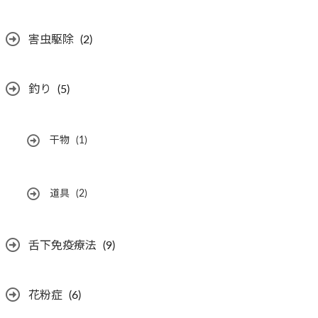
害虫駆除
(2)
釣り
(5)
干物
(1)
道具
(2)
舌下免疫療法
(9)
花粉症
(6)